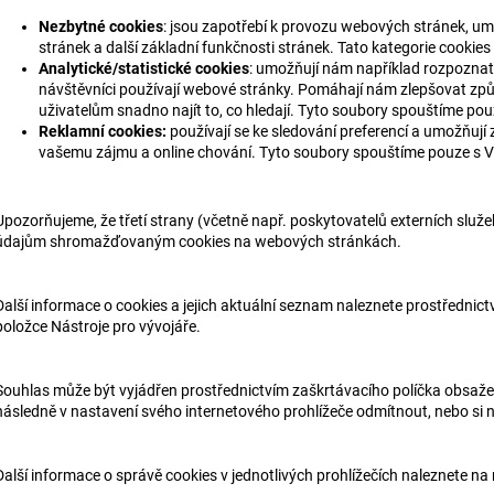
Nezbytné cookies
: jsou zapotřebí k provozu webových stránek, um
stránek a další základní funkčnosti stránek. Tato kategorie cookie
Analytické/statistické cookies
: umožňují nám například rozpoznat a
návštěvníci používají webové stránky. Pomáhají nám zlepšovat způs
uživatelům snadno najít to, co hledají. Tyto soubory spouštíme p
Reklamní cookies:
používají se ke sledování preferencí a umožňují 
vašemu zájmu a online chování. Tyto soubory spouštíme pouze s
Upozorňujeme, že třetí strany (včetně např. poskytovatelů externích slu
údajům shromažďovaným cookies na webových stránkách.
Další informace o cookies a jejich aktuální seznam naleznete prostřednictv
položce Nástroje pro vývojáře.
Souhlas může být vyjádřen prostřednictvím zaškrtávacího políčka obsažené
následně v nastavení svého internetového prohlížeče odmítnout, nebo si n
Další informace o správě cookies v jednotlivých prohlížečích naleznete na