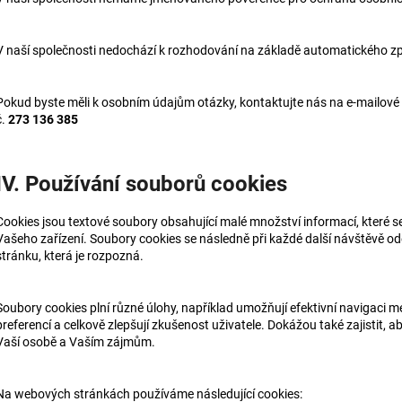
V naší společnosti
n
edochází k rozhodování na základě automatického zpr
Pokud byste měli k osobním údajům otázky, kontaktujte nás na e-mailové
č.
273 136 385
IV. Používání souborů cookies
Cookies jsou textové soubory obsahující malé množství informací, které s
Vašeho zařízení. Soubory cookies se následně při každé další návštěvě o
stránku, která je rozpozná.
Soubory cookies plní různé úlohy, například umožňují efektivní navigaci
preferencí a celkově zlepšují zkušenost uživatele. Dokážou také zajistit,
Vaší osobě a Vaším zájmům.
Na webových stránkách používáme následující cookies: