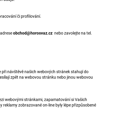
acování či profilování.
 adrese
obchod@horosvaz.cz
nebo zavolejte na tel.
e při návštěvě našich webových stránek stahují do
desílají zpět na webovou stránku nebo jinou webovou
 mezi webovými stránkami, zapamatování si Vašich
 aby reklamy zobrazované on-line byly lépe přizpůsobené