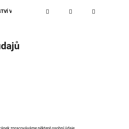
Hledat
Přihlášení
Nákupní
TVÍ V ČHS / CESTOVNÍ POJIŠTĚNÍ
košík
údajů
tránek zpracováváme některé osobní údaje.