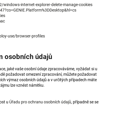
2/windows-internet-explorer-delete-manage-cookies
5647?co=GENIE.Platform%3DDesktop&hl=cs
ies
mac
loy-use/browser-profiles
ím osobních údajů
ace, jaké vaše osobní údaje zpracováváme, vyžádat si u
ípadě požadovat omezení zpracování, můžete požadovat
cích výmaz osobních údajů a v určitých případech máte
zájmu lze vznést námitku.
nost u
Úřadu pro ochranu osobních údajů
, případně se se