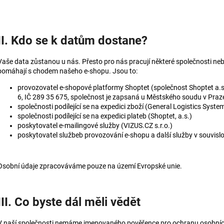
II. Kdo se k datům dostane?
Vaše data zůstanou u nás. Přesto pro nás pracují některé společnosti neb
pomáhají s chodem našeho e-shopu. Jsou to:
provozovatel e-shopové platformy Shoptet (společnost Shoptet a.s
6, IČ 289 35 675, společnost je zapsaná u Městského soudu v Praze
společnosti podílející se na expedici zboží (
General Logistics System
společnosti podílející se na expedici plateb (Shoptet, a.s.)
poskytovatel e-mailingové služby (VIZUS.CZ s.r.o.)
poskytovatel službeb provozování e-shopu a další služby v souvislo
Osobní údaje zpracováváme pouze na území Evropské unie.
III. Co byste dál měli vědět
V naší společnosti nemáme jmenovaného pověřence pro ochranu osobníc