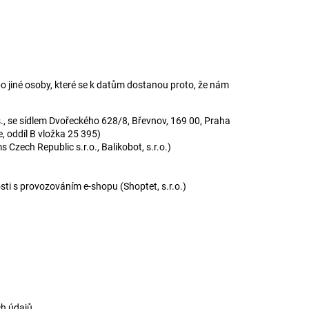
o jiné osoby, které se k datům dostanou proto, že nám
., se sídlem Dvořeckého 628/8, Břevnov, 169 00, Praha
, oddíl B vložka 25 395)
s Czech Republic s.r.o.
, Balikobot
, s.r.o.
)
sti s provozováním e-shopu (Shoptet, s.r.o.)
h údajů.