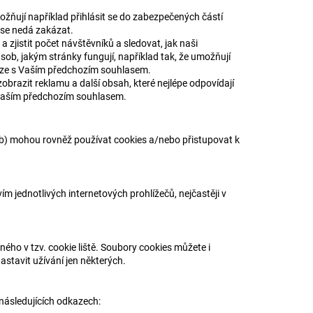
ožňují například přihlásit se do zabezpečených částí
s se nedá zakázat.
 zjistit počet návštěvníků a sledovat, jak naši
ob, jakým stránky fungují, například tak, že umožňují
ouze s Vaším předchozím souhlasem.
zobrazit reklamu a další obsah, které nejlépe odpovídají
 Vaším předchozím souhlasem.
žeb) mohou rovněž používat cookies a/nebo přistupovat k
ím jednotlivých internetových prohlížečů, nejčastěji v
ho v tzv. cookie liště. Soubory cookies můžete i
astavit užívání jen některých.
 následujících odkazech: