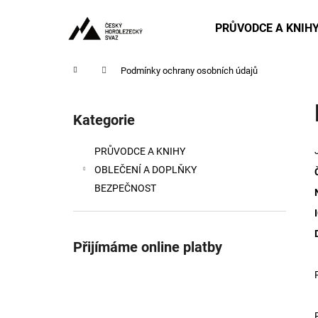
K
Přejít
na
o
PRŮVODCE A KNIH
obsah
Zpět
Zpět
š
do
do
í
Domů
Podmínky ochrany osobních údajů
obchodu
obchodu
k
P
o
Kategorie
Přeskočit
s
kategorie
t
PRŮVODCE A KNIHY
r
OBLEČENÍ A DOPLŇKY
a
BEZPEČNOST
n
n
í
Přijímáme online platby
p
a
n
e