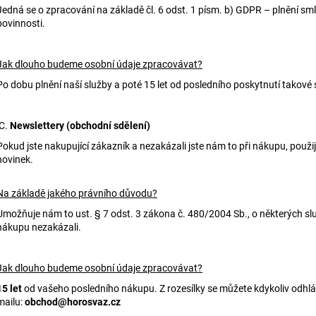
Jedná se o zpracování na základě čl. 6 odst. 1 písm. b) GDPR – plnění smlo
povinnosti.
Jak dlouho budeme osobní údaje zpracovávat?
Po dobu plnění naší služby a poté 15 let od posledního poskytnutí takové
C.
Newslettery (obchodní sdělení)
Pokud jste nakupující zákazník a nezakázali jste nám to při nákupu, použi
novinek.
Na základě jakého právního důvodu?
Umožňuje nám to ust. § 7 odst. 3 zákona č. 480/2004 Sb., o některých slu
nákupu nezakázali.
Jak dlouho budeme osobní údaje zpracovávat?
15 let
od vašeho posledního nákupu. Z rozesílky se můžete kdykoliv odhlás
mailu:
obchod@horosvaz.cz