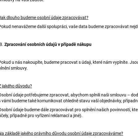
Jak dlouho budeme osobní údaje zpracovávat?
Pokud nenavážeme další spolupráci, vaše data budeme zpracovávat nejd
B.
Zpracování osobních údajů v případě nákupu
Pokud u nás nakoupíte, budeme pracovat s údaji, které nám vyplníte. Jso
plnění smlouvy.
Z jakého důvodu?
Osobní údaje potřebujeme zpracovat, abychom splnili naši smlouvu – doda
s vámi budeme také komunikovat ohledně stavu vaší objednávky, případn
Osobní údaje budeme dále zpracovávat pro splnění našich povinností, kt
účely, případně pro vyřízení reklamací a jiné).
Na základě jakého právního důvodu osobní údaje zpracováváme?