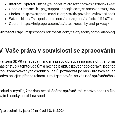
Internet Explorer -
https://support.microsoft.com/cs-cz/help/1744
Google Chrome -
https://support.google.com/chrome/answer/9
Firefox -
https://support.mozilla.org/cs/kb/povoleni-zakazani-cook
Safari -
https://support.apple.com/cs-cz/guide/safari/sfri11471/
Opera -
https://help.opera.com/cs/latest/security-and-privacy/
Microsoft Edge -
https://docs.microsoft.com/cs-cz/sccm/compliance/dep
V. Vaše práva v souvislosti se zpracován
Nařízení GDPR vám dává mimo jiné právo obrátit se na nás a chtít inform
nás přístup k těmto údajům a nechat je aktualizovat nebo opravit, popř
kopii zpracovávaných osobních údajů, požadovat po nás v určitých situa
právo na jejich přenositelnost. Proti zpracování na základě oprávněného 
Pokud si myslíte, že s daty nenakládáme správně, máte právo podat stíž
svými nároky obrátit na soud.
Tyto podmínky jsou účinné od
13. 6. 2024