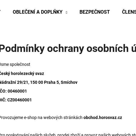
Y
OBLEČENÍ A DOPLŇKY
BEZPEČNOST
ČLENS
Co potřebujete najít?
Podmínky ochrany osobních 
HLEDAT
Jsme společnost
Český horolezecký svaz
Doporučujeme
Nádražní 29/21, 150 00 Praha 5, Smíchov
IČO: 00460001
DIČ: CZ00460001
Provozujeme e-shop na webových stránkách
obchod.horosvaz.cz
Pro poskytování našich služeb, prodej zboží a provoz našich webových s