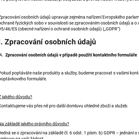
Zpracování osobních údajů upravuje zejména nařízení Evropského parla
ochraně fyzických sobo v souvislosti se zpracováním osobních údajů a o
95/46/ES (obecné nařízení o ochraně osobních údajů) („GDPR“)
I. Zpracování osobních údajů
A.
Zpracování osobních údajů v případě použití kontaktního formuláře
Pokud poptáváte naše produkty a služby, budeme pracovat s vašimi kontak
poptávkového formuláře.
Z jakého důvodu?
Kontaktujeme vás přes ně pro další domluvu ohledně zboží a služeb.
Na základě jakého právního důvodu?
Jedná se o zpracování na základě čl. 6 odst. 1 písm. b) GDPR – jednání o
smlouvy na vaši žádost.