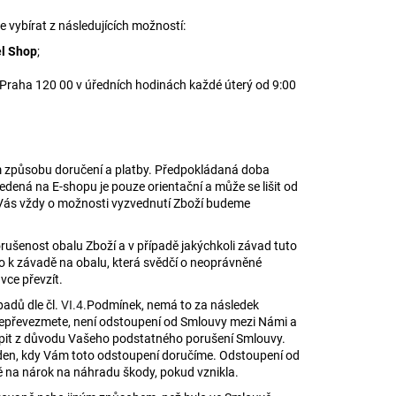
vybírat z následujících možností:
l Shop
;
Praha 120 00 v úředních hodinách každé úterý od 9:00
ém způsobu doručení a platby. Předpokládaná doba
dená na E-shopu je pouze orientační a může se lišit od
Vás vždy o možnosti vyzvednutí Zboží budeme
rušenost obalu Zboží a v případě jakýchkoli závad tuto
o k závadě na obalu, která svědčí o neoprávněné
vce převzít.
padů dle čl.
VI.4.
Podmínek, nemá to za následek
 nepřevezmete, není odstoupení od Smlouvy mezi Námi a
pit z důvodu Vašeho podstatného porušení Smlouvy.
 den, kdy Vám toto odstoupení doručíme. Odstoupení od
 na nárok na náhradu škody, pokud vznikla.