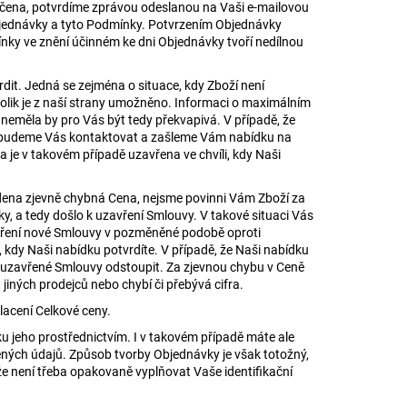
čena, potvrdíme zprávou odeslanou na Vaši e-mailovou
bjednávky a tyto Podmínky. Potvrzením Objednávky
nky ve znění účinném ke dni Objednávky tvoří nedílnou
it. Jedná se zejména o situace, kdy Zboží není
kolik je z naší strany umožněno. Informaci o maximálním
eměla by pro Vás být tedy překvapivá. V případě, že
, budeme Vás kontaktovat a zašleme Vám nabídku na
e v takovém případě uzavřena ve chvíli, kdy Naši
dena zjevně chybná Cena, nejsme povinni Vám Zboží za
ky, a tedy došlo k uzavření Smlouvy. V takové situaci Vás
ření nové Smlouvy v pozměněné podobě oproti
 kdy Naši nabídku potvrdíte. V případě, že Naši nabídku
od uzavřené Smlouvy odstoupit. Za zjevnou chybu v Ceně
jiných prodejců nebo chybí či přebývá cifra.
lacení Celkové ceny.
ku jeho prostřednictvím. I v takovém případě máte ale
ěných údajů. Způsob tvorby Objednávky je však totožný,
 že není třeba opakovaně vyplňovat Vaše identifikační