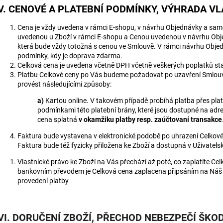
V. CENOVÉ A PLATEBNÍ PODMÍNKY, VÝHRADA V
Cena je vždy uvedena v rámci E-shopu, v návrhu Objednávky a sam
uvedenou u Zboží v rámci E-shopu a Cenou uvedenou v návrhu Obj
která bude vždy totožná s cenou ve Smlouvě. V rámci návrhu Obje
podmínky, kdy je doprava zdarma.
Celková cena je uvedena včetně DPH včetně veškerých poplatků 
Platbu Celkové ceny po Vás budeme požadovat po uzavření Smlouv
provést následujícími způsoby:
a)
Kartou online. V takovém případě probíhá platba přes pla
podmínkami této platební brány, které jsou dostupné na adr
cena splatná
v okamžiku platby resp. zaúčtovaní transakce
Faktura bude vystavena v elektronické podobě po uhrazení Celkové
Faktura bude též fyzicky přiložena ke Zboží a dostupná v Uživatel
Vlastnické právo ke Zboží na Vás přechází až poté, co zaplatíte Ce
bankovním převodem je Celková cena zaplacena připsáním na Náš ú
provedení platby
VI. DORUČENÍ ZBOŽÍ, PŘECHOD NEBEZPEČÍ ŠKOD