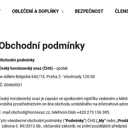
Y
OBLEČENÍ A DOPLŇKY
BEZPEČNOST
ČLENS
Co potřebujete najít?
Obchodní podmínky
HLEDAT
Obchodní podmínky
Český horolezecký svaz (ČHS) -
spolek
se sídlem Belgická 642/15. Praha 2 - Vinohrady 120 00
Doporučujeme
IČ: 00460001
Český horolezecký svaz je zapsán ve spolkovém rejstříku vedeném u Městs
probíhá prostřednictvím on-line obchodu umístěného na internetové adre
E -mail obchod@horosvaz.cz, telefonní číslo +420 273 136 385.
Tyto všeobecné obchodní podmínky (“
Podmínky
”) ČHS („
My
” nebo „
Prodá
1 zákona č. 89/2012 Sb., občanský zákoník, ve znění pozdějších předpis