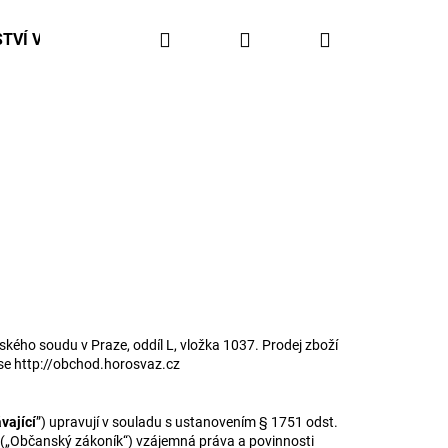
Hledat
Přihlášení
Nákupní
TVÍ V ČHS / CESTOVNÍ POJIŠTĚNÍ
košík
kého soudu v Praze, oddíl L, vložka 1037. Prodej zboží
se http://obchod.horosvaz.cz
vající
”) upravují v souladu s ustanovením § 1751 odst.
ů („Občanský zákoník“) vzájemná práva a povinnosti