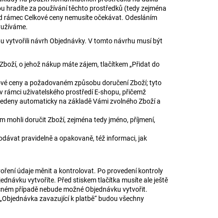
erou hradíte za používání těchto prostředků (tedy zejména
nad rámec Celkové ceny nemusíte očekávat. Odesláním
yužíváme.
u vytvořili návrh Objednávky. V tomto návrhu musí být
oží, o jehož nákup máte zájem, tlačítkem „Přidat do
ové ceny a požadovaném způsobu doručení Zboží; tyto
 rámci uživatelského prostředí E-shopu, přičemž
vedeny automaticky na základě Vámi zvolného Zboží a
om mohli doručit Zboží, zejména tedy jméno, příjmení,
ávat pravidelně a opakovaně, též informaci, jak
ření údaje měnit a kontrolovat. Po provedení kontroly
ednávku vytvoříte. Před stiskem tlačítka musíte ale ještě
ačném případě nebude možné Objednávku vytvořit.
ka „Objednávka zavazující k platbě“ budou všechny