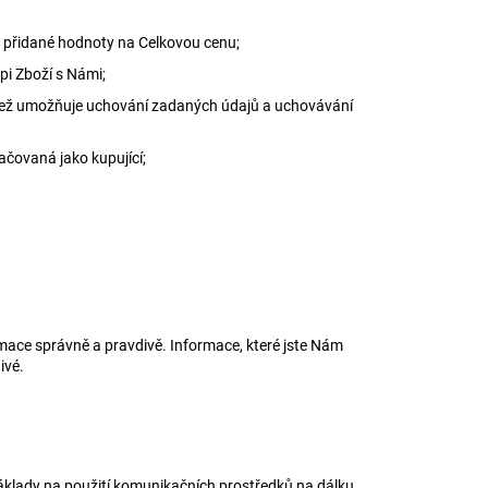
z přidané hodnoty na Celkovou cenu;
pi Zboží s Námi;
, jež umožňuje uchování zadaných údajů a uchovávání
ačovaná jako kupující;
mace správně a pravdivě. Informace, které jste Nám
ivé.
áklady na použití komunikačních prostředků na dálku