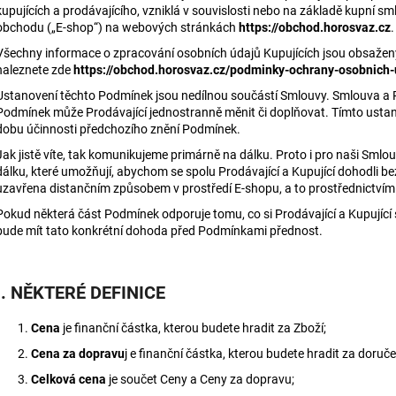
kupujících a prodávajícího, vzniklá v souvislosti nebo na základě kupní s
obchodu („E-shop“) na webových stránkách
https://obchod.horosvaz.cz
.
Všechny informace o zpracování osobních údajů Kupujících jsou obsažen
naleznete zde
https://obchod.horosvaz.cz/podminky-ochrany-osobnich-
Ustanovení těchto Podmínek jsou nedílnou součástí Smlouvy. Smlouva a 
Podmínek může Prodávající jednostranně měnit či doplňovat. Tímto ustan
dobu účinnosti předchozího znění Podmínek.
Jak jistě víte, tak komunikujeme primárně na dálku. Proto i pro naši Smlo
dálku, které umožňují, abychom se spolu Prodávající a Kupující dohodli be
uzavřena distančním způsobem v prostředí E-shopu, a to prostřednictvím
Pokud některá část Podmínek odporuje tomu, co si Prodávající a Kupující 
bude mít tato konkrétní dohoda před Podmínkami přednost.
I. NĚKTERÉ DEFINICE
Cena
je finanční částka, kterou budete hradit za Zboží;
Cena za dopravu
j e finanční částka, kterou budete hradit za doruče
Celková cena
je součet Ceny a Ceny za dopravu;