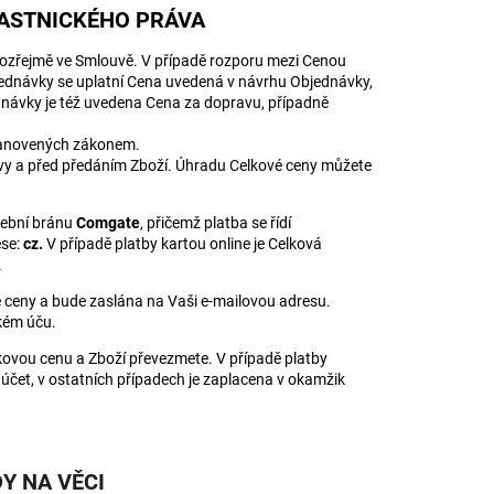
LASTNICKÉHO PRÁVA
ozřejmě ve Smlouvě. V případě rozporu mezi Cenou
ednávky se uplatní Cena uvedená v návrhu Objednávky,
dnávky je též uvedena Cena za dopravu, případně
stanovených zákonem.
y a před předáním Zboží. Úhradu Celkové ceny můžete
tební bránu
Comgate
, přičemž platba se řídí
ese:
cz.
V případě platby kartou online je Celková
.
 ceny a bude zaslána na Vaši e-mailovou adresu.
ském úču.
lkovou cenu a Zboží převezmete. V případě platby
čet, v ostatních případech je zaplacena v okamžik
Y NA VĚCI