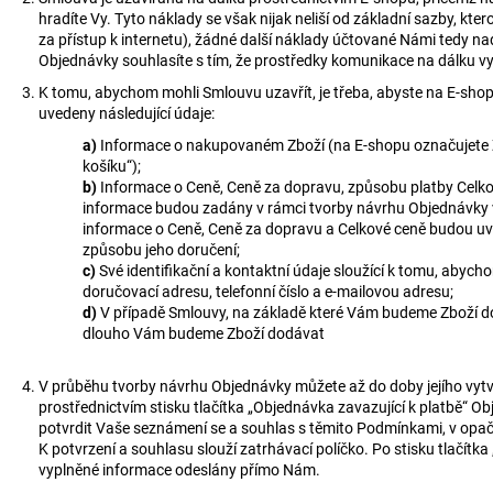
hradíte Vy. Tyto náklady se však nijak neliší od základní sazby, kt
za přístup k internetu), žádné další náklady účtované Námi tedy 
Objednávky souhlasíte s tím, že prostředky komunikace na dálku v
K tomu, abychom mohli Smlouvu uzavřít, je třeba, abyste na E-shop
uvedeny následující údaje:
a)
Informace o nakupovaném Zboží (na E-shopu označujete Zb
košíku“);
b)
Informace o Ceně, Ceně za dopravu, způsobu platby Celk
informace budou zadány v rámci tvorby návrhu Objednávky v
informace o Ceně, Ceně za dopravu a Celkové ceně budou u
způsobu jeho doručení;
c)
Své identifikační a kontaktní údaje sloužící k tomu, abych
doručovací adresu, telefonní číslo a e-mailovou adresu;
d)
V případě Smlouvy, na základě které Vám budeme Zboží dod
dlouho Vám budeme Zboží dodávat
V průběhu tvorby návrhu Objednávky můžete až do doby jejího vytvo
prostřednictvím stisku tlačítka „Objednávka zavazující k platbě“ Obj
potvrdit Vaše seznámení se a souhlas s těmito Podmínkami, v op
K potvrzení a souhlasu slouží zatrhávací políčko. Po stisku tlačít
vyplněné informace odeslány přímo Nám.