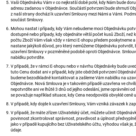
Vaši Objednávku Vám v co nejkratší době poté, kdy Nám bude doru
adresu zadanou v Objednávce. Součástí potvrzení bude shrnutí O
z naší strany dochází k uzavření Smlouvy mezi Námi a Vámi. Podmí
součást Smlouvy.
Mohou nastat i případy, kdy Vám nebudeme moci Objednávku potvrd
dostupné nebo případy, kdy objednáte větší počet kusů Zboží, než 
počtu Zboží Vám však vždy v rámci E-shopu předem poskytneme a n
nastane jakýkoli důvod, pro který nemůžeme Objednávku potvrdit
uzavření Smlouvy v pozměněné podobě oproti Objednávce. Smlouva j
nabídku potvrdíte.
V případě, že v rámci E-shopu nebo v návrhu Objednávky bude uve
tuto Cenu dodat ani v případě, kdy jste obdrželi potvrzení Objednáv
budeme bezodkladně kontaktovat a zašleme Vám nabídku na uzav
Objednávce. Nová Smlouva je v takovém případě uzavřena ve chvíli,
nepotvrdíte ani ve lhůtě 3 dnů od jejího odeslání, jsme oprávněni 
se považuje například situace, kdy Cena neodpovídá obvyklé ceně u 
V případě, kdy dojde k uzavření Smlouvy, Vám vzniká závazek k zap
V případě, že máte zřízen Uživatelský účet, můžete učinit Objednáv
povinnost zkontrolovat správnost, pravdivost a úplnost předvypln
jako v případě kupujícího bez Uživatelského účtu, výhodou však je,
údaje.