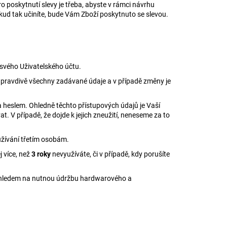
 poskytnutí slevy je třeba, abyste v rámci návrhu
okud tak učiníte, bude Vám Zboží poskytnuto se slevou.
 svého Uživatelského účtu.
a pravdivě všechny zadávané údaje a v případě změny je
 heslem. Ohledně těchto přístupových údajů je Vaší
. V případě, že dojde k jejich zneužití, neneseme za to
yužívání třetím osobám.
j více, než
3 roky
nevyužíváte, či v případě, kdy porušíte
s ohledem na nutnou údržbu hardwarového a