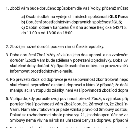
Zboží Vám bude doručeno způsobem dle Vaší volby, přičemž můžete 
a)
Osobní odběr na výdejních místech společnosti
GLS Parce
b)
Doručení prostřednictvím dopravních společností
GLS
;
c)
Osobní odběr v kanceláři ČHS na adrese Belgická 642/15. 
do 11:00 a od 13:00 do 18:00
Zboží je možné doručit pouze v rámci České republiky.
Doba doručení Zboží vždy závisí na jeho dostupnosti a na zvolen
doručení Zboží Vám bude sdělena v potvrzení Objednávky. Doba uve
skutečné doby dodání. V případě osobního odběru na provozovně 
informovat prostřednictvím e-mailu.
Po převzetí Zboží od dopravce je Vaše povinnost zkontrolovat nepo
skutečnost neprodleně oznámit dopravci a Nám. V případě, že došl
manipulaci a vstupu do zásilky, není Vaší povinností Zboží od dopra
V případě, kdy porušíte svoji povinnost převzít Zboží, s výjimkou pří
porušení Naší povinnosti Vám Zboží doručit. Zároveň to, že Zboží
Vámi. Nám ale v takovém případě vzniká právo od Smlouvy odstou
Pokud se rozhodneme tohoto práva využít, je odstoupení účinné v
Smlouvy nemá vliv na nárok na uhrazení Ceny za dopravu, případně