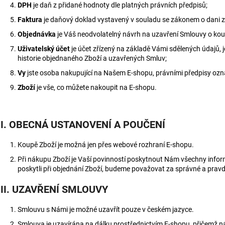
DPH
je daň z přidané hodnoty dle platných právních předpisů;
Faktura
je daňový doklad vystavený v souladu se zákonem o dani 
Objednávka
je Váš neodvolatelný návrh na uzavření Smlouvy o kou
Uživatelský účet
je účet zřízený na základě Vámi sdělených údajů
historie objednaného Zboží a uzavřených Smluv;
Vy
jste osoba nakupující na Našem E-shopu, právními předpisy ozn
Zboží
je vše, co můžete nakoupit na E-shopu.
II. OBECNÁ USTANOVENÍ A POUČENÍ
Koupě Zboží je možná jen přes webové rozhraní E-shopu.
Při nákupu Zboží je Vaší povinností poskytnout Nám všechny infor
poskytli při objednání Zboží, budeme považovat za správné a pravd
III. UZAVŘENÍ SMLOUVY
Smlouvu s Námi je možné uzavřít pouze v českém jazyce.
Smlouva je uzavírána na dálku prostřednictvím E-shopu, přičemž n