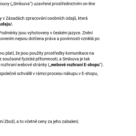
mlouvy („Smlouva“) uzavřené prostřednictvím on-line
y v Zásadách zpracování osobních údajů, která
udaju/.
Podmínky jsou vyhotoveny v českém jazyce. Znění
ovením nejsou dotčena práva a povinnosti vzniklá po
uvu platí, že jsou použity prostředky komunikace na
z současné fyzické přítomnosti, a Smlouva je tak
 rozhraní webové stránky („
webové rozhraní E-shopu
“).
společně schválili v rámci procesu nákupu v E-shopu,
ní Zboží, a to včetně ceny za jeho zabalení;