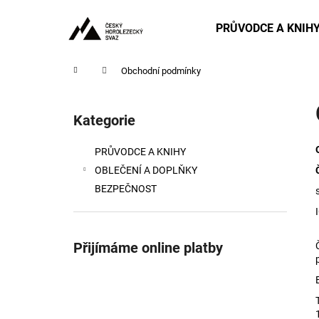
K
Přejít
na
o
PRŮVODCE A KNIH
obsah
Zpět
Zpět
š
do
do
í
Domů
Obchodní podmínky
obchodu
obchodu
k
P
o
Kategorie
Přeskočit
s
kategorie
t
PRŮVODCE A KNIHY
r
OBLEČENÍ A DOPLŇKY
a
BEZPEČNOST
n
n
í
Přijímáme online platby
p
a
n
e