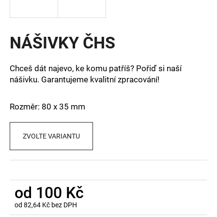
a
j
í
NÁŠIVKY ČHS
t
?
Chceš dát najevo, ke komu patříš? Pořiď si naší
nášivku. Garantujeme kvalitní zpracování!
Rozměr:
80 x 35 mm
HLEDAT
ZVOLTE VARIANTU
D
o
p
o
od
100 Kč
r
od
82,64 Kč
bez DPH
u
Měrná