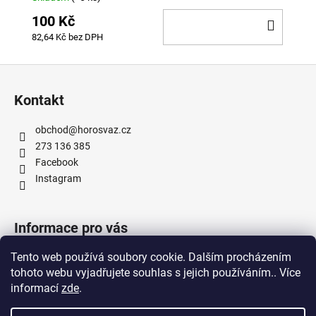
100 Kč
DO
82,64 Kč bez DPH
KOŠÍ
Z
á
Kontakt
p
a
obchod
@
horosvaz.cz
t
273 136 385
í
Facebook
Instagram
Informace pro vás
Tento web používá soubory cookie. Dalším procházením
Obchodní podmínky
tohoto webu vyjadřujete souhlas s jejich používáním.. Více
Podmínky ochrany osobních údajů
informací
zde
.
Doprava