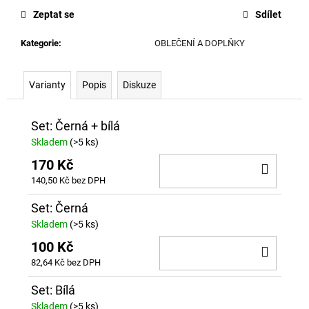
č
cena:
Zeptat se
Sdílet
u
j
Kategorie
:
OBLEČENÍ A DOPLŇKY
e
m
e
Varianty
Popis
Diskuze
Set: Černá + bílá
Skladem
(>5 ks)
170 Kč
DO
140,50 Kč bez DPH
KOŠÍ
Set: Černá
Skladem
(>5 ks)
100 Kč
DO
82,64 Kč bez DPH
KOŠÍ
Set: Bílá
Skladem
(>5 ks)