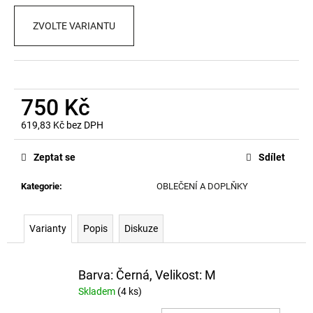
č
u
ZVOLTE VARIANTU
j
e
m
e
750 Kč
619,83 Kč bez DPH
Měrná
cena:
Zeptat se
Sdílet
Kategorie
:
OBLEČENÍ A DOPLŇKY
Varianty
Popis
Diskuze
Barva: Černá, Velikost: M
Skladem
(4 ks)