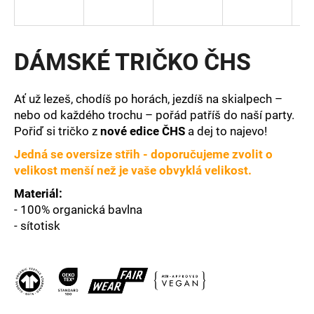
a
j
í
DÁMSKÉ TRIČKO ČHS
t
?
Ať už lezeš, chodíš po horách, jezdíš na skialpech –
nebo od každého trochu – pořád patříš do naší party.
Pořiď si tričko z
nové edice ČHS
a dej to najevo!
Jedná se oversize střih - doporučujeme zvolit o
HLEDAT
velikost menší než je vaše obvyklá velikost.
Materiál:
- 100% organická bavlna
D
- sítotisk
o
p
o
r
u