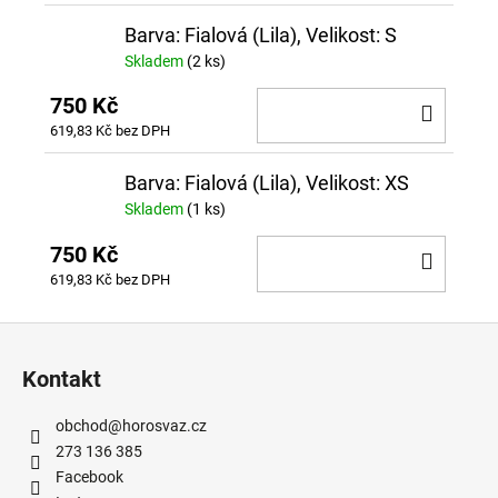
Barva: Fialová (Lila), Velikost: S
Skladem
(2 ks)
750 Kč
DO
619,83 Kč bez DPH
KOŠÍ
Barva: Fialová (Lila), Velikost: XS
Skladem
(1 ks)
750 Kč
DO
619,83 Kč bez DPH
KOŠÍ
Z
á
Kontakt
p
a
obchod
@
horosvaz.cz
t
273 136 385
í
Facebook