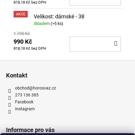
818,18 Kč bez DPH
KOŠÍ
AKCE
Velikost: dámské - 38
Skladem
(>5 ks)
1 790 Kč
990 Kč
DO
818,18 Kč bez DPH
KOŠÍ
Z
á
Kontakt
p
a
obchod
@
horosvaz.cz
t
273 136 385
í
Facebook
Instagram
Informace pro vás