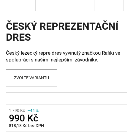
a
j
í
ČESKÝ REPREZENTAČNÍ
t
DRES
?
Český lezecký repre dres vyvinutý značkou Rafiki ve
spolupráci s našimi nejlepšími závodníky.
HLEDAT
ZVOLTE VARIANTU
D
o
p
1 790 Kč
–44 %
o
990 Kč
r
818,18 Kč bez DPH
u
Měrná