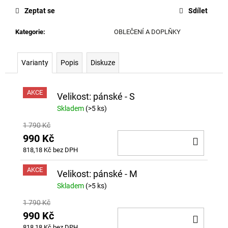
č
cena:
Zeptat se
Sdílet
u
j
Kategorie
:
OBLEČENÍ A DOPLŇKY
e
m
e
Varianty
Popis
Diskuze
AKCE
Velikost: pánské - S
Skladem
(>5 ks)
1 790 Kč
990 Kč
DO
818,18 Kč bez DPH
KOŠÍ
AKCE
Velikost: pánské - M
Skladem
(>5 ks)
1 790 Kč
990 Kč
DO
818,18 Kč bez DPH